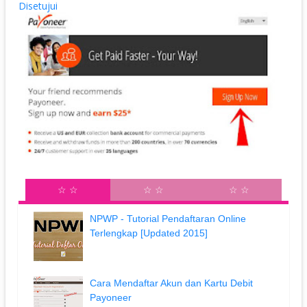
Disetujui
☆ ☆
☆ ☆
☆ ☆
NPWP - Tutorial Pendaftaran Online
Terlengkap [Updated 2015]
Cara Mendaftar Akun dan Kartu Debit
Payoneer